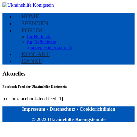
HOME
SPENDEN
FORUM
für Helfende
für Geflüchtete
для переміщених осіб
KONTAKT
DANKE
Aktuelles
Facebook Feed der Ukrainehilfe Königstein
[custom-facebook-feed feed=1]
Impressum
•
Datenschutz
•
Cookierichtlinien
© 2023 Ukrainehilfe-Koenigstein.de