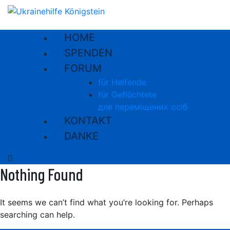
HOME
SPENDEN
FORUM
für Helfende
für Geflüchtete
для переміщених осіб
KONTAKT
DANKE
Nothing Found
It seems we can’t find what you’re looking for. Perhaps
searching can help.